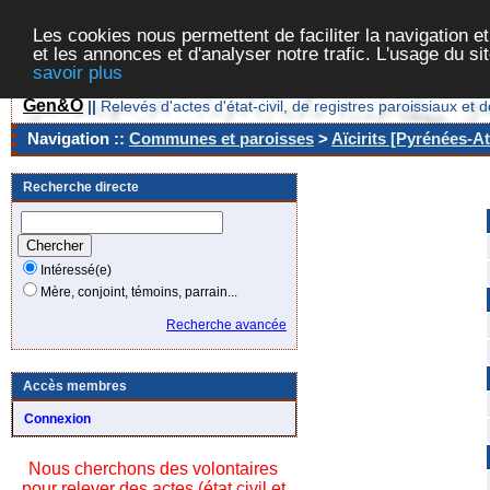
Les cookies nous permettent de faciliter la navigation et
et les annonces et d'analyser notre trafic. L'usage du s
savoir plus
Gen&O
||
Relevés d'actes d'état-civil, de registres paroissiaux 
Navigation ::
Communes et paroisses
>
Aïcirits [Pyrénées-At
Recherche directe
Intéressé(e)
Mère, conjoint, témoins, parrain...
Recherche avancée
Accès membres
Connexion
Nous cherchons des volontaires
pour relever des actes (état civil et