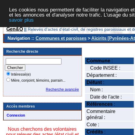
Les cookies nous permettent de faciliter la navigation et
et les annonces et d'analyser notre trafic. L'usage du s
savoir plus
Gen&O
||
Relevés d'actes d'état-civil, de registres paroissiaux 
Navigation ::
Communes et paroisses
>
Aïcirits [Pyrénées-At
Recherche directe
Commune
:
Code INSEE :
Intéressé(e)
Département :
Mère, conjoint, témoins, parrain...
Défunt
:
Nom :
Recherche avancée
Date de l'acte :
Références
:
Accès membres
Commentaire
Connexion
général :
Cote :
Nous cherchons des volontaires
Crédits
:
pour relever des actes (état civil et