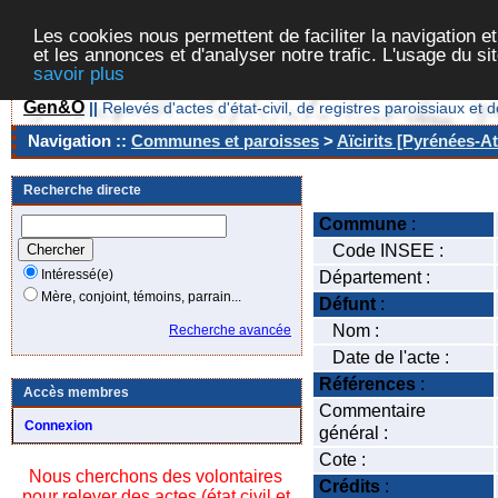
Les cookies nous permettent de faciliter la navigation et
et les annonces et d'analyser notre trafic. L'usage du s
savoir plus
Gen&O
||
Relevés d'actes d'état-civil, de registres paroissiaux 
Navigation ::
Communes et paroisses
>
Aïcirits [Pyrénées-At
Recherche directe
Commune
:
Code INSEE :
Intéressé(e)
Département :
Mère, conjoint, témoins, parrain...
Défunt
:
Nom :
Recherche avancée
Date de l'acte :
Références
:
Accès membres
Commentaire
Connexion
général :
Cote :
Nous cherchons des volontaires
Crédits
:
pour relever des actes (état civil et