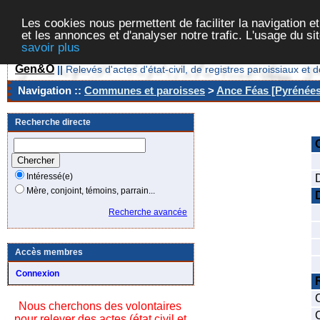
Les cookies nous permettent de faciliter la navigation et
et les annonces et d'analyser notre trafic. L'usage du s
savoir plus
Gen&O
||
Relevés d'actes d'état-civil, de registres paroissiaux 
Navigation ::
Communes et paroisses
>
Ance Féas [Pyrénées-
Recherche directe
Intéressé(e)
Mère, conjoint, témoins, parrain...
Recherche avancée
Accès membres
Connexion
Nous cherchons des volontaires
pour relever des actes (état civil et