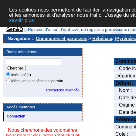
Les cookies nous permettent de faciliter la navigation et
et les annonces et d'analyser notre trafic. L'usage du s
savoir plus
Gen&O
||
Relevés d'actes d'état-civil, de registres paroissiaux 
Navigation ::
Communes et paroisses
>
Rébénacq [Pyrénées-
Recherche directe
Commun
Code IN
Intéressé(e)
Départem
Mère, conjoint, témoins, parrain...
Défunt
:
Nom :
Recherche avancée
Date de 
Origine 
Accès membres
Date de 
Connexion
Référen
Commenta
Nous cherchons des volontaires
Cote :
pour relever des actes (état civil et