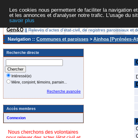
Les cookies nous permettent de faciliter la navigation et
et les annonces et d'analyser notre trafic. L'usage du s
savoir plus
Gen&O
||
Relevés d'actes d'état-civil, de registres paroissiaux 
Navigation ::
Communes et paroisses
>
Ainhoa [Pyrénées-Atl
Recherche directe
Intéressé(e)
Mère, conjoint, témoins, parrain...
Recherche avancée
Accès membres
Connexion
Nous cherchons des volontaires
pour relever des actes (état civil et