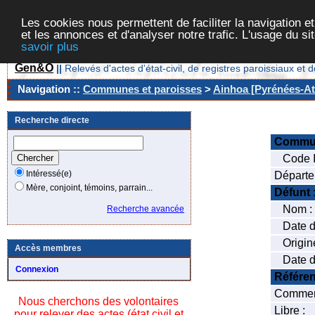
Les cookies nous permettent de faciliter la navigation et
et les annonces et d'analyser notre trafic. L'usage du s
savoir plus
Gen&O
||
Relevés d'actes d'état-civil, de registres paroissiaux 
Navigation ::
Communes et paroisses
>
Ainhoa [Pyrénées-Atl
Recherche directe
Commu
Code I
Intéressé(e)
Départe
Mère, conjoint, témoins, parrain...
Défunt
Nom :
Recherche avancée
Date de
Origin
Accès membres
Date de
Connexion
Référe
Comment
Nous cherchons des volontaires
Libre :
pour relever des actes (état civil et