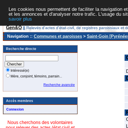
Les cookies nous permettent de faciliter la navigation et
et les annonces et d'analyser notre trafic. L'usage du s
savoir plus
Gen&O
||
Relevés d'actes d'état-civil, de registres paroissiaux 
Navigation ::
Communes et paroisses
>
Saint-Goin [Pyrénées
Recherche directe
Intéressé(e)
Mère, conjoint, témoins, parrain...
Recherche avancée
Accès membres
Connexion
Nous cherchons des volontaires
L
pour relever des actes (état civil et