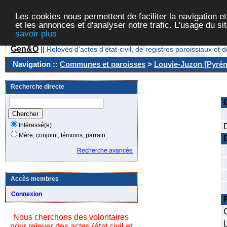
Les cookies nous permettent de faciliter la navigation et
et les annonces et d'analyser notre trafic. L'usage du s
savoir plus
Gen&O
||
Relevés d'actes d'état-civil, de registres paroissiaux 
Navigation ::
Communes et paroisses
>
Louvie-Juzon [Pyrén
Recherche directe
Intéressé(e)
Mère, conjoint, témoins, parrain...
Recherche avancée
Accès membres
Connexion
Nous cherchons des volontaires
L
pour relever des actes (état civil et