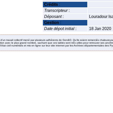
Crédits
:
Transcripteur
:
Déposant
:
Louradour Is
Gestion
:
Date dépot initial
:
18 Jan 2020
it d’un travail collectif mené par plusieurs adhérents de Gen&O. Qu’ils soient remerciés chaleureus
ion avec le plus grand nombre, sachant que ces tables sont très utiles pour retrouver ses ancêtres
’état civil numérisés et mis en ligne sur leur site internet par les Archives départementales des 