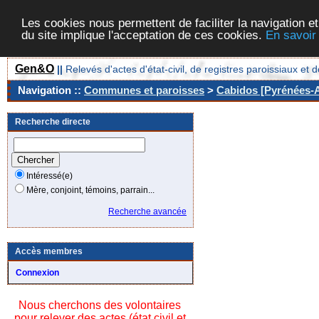
Les cookies nous permettent de faciliter la navigation et
du site implique l'acceptation de ces cookies.
En savoir
Gen&O
||
Relevés d'actes d'état-civil, de registres paroissiaux 
Navigation ::
Communes et paroisses
>
Cabidos [Pyrénées-A
Recherche directe
Intéressé(e)
Mère, conjoint, témoins, parrain...
Recherche avancée
Accès membres
Connexion
Nous cherchons des volontaires
pour relever des actes (état civil et