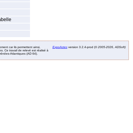
abelle
ement car ils permettent ainsi,
ExpoActes
version 3.2.4-prod (©
2005-2026, ADSoft)
. Ce travail de relevé est réalisé à
Pyrénées-Atlantiques (AD 64).