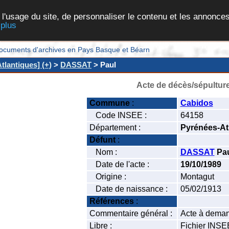
 l'usage du site, de personnaliser le contenu et les annonces
 plus
et documents d'archives en Pays Basque et Béarn
tlantiques] (+)
>
DASSAT
> Paul
Acte de décès/sépultur
Commune
:
Cabidos
Code INSEE :
64158
Département :
Pyrénées-At
Défunt
:
Nom :
DASSAT
Pa
Date de l'acte :
19/10/1989
Origine :
Montagut
Date de naissance :
05/02/1913
Références
:
Commentaire général :
Acte à deman
Libre :
Fichier INSE