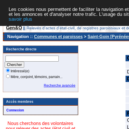
Les cookies nous permettent de faciliter la navigation et
et les annonces et d'analyser notre trafic. L'usage du s
savoir plus
Gen&O
||
Relevés d'actes d'état-civil, de registres paroissiaux 
Navigation ::
Communes et paroisses
>
Saint-Goin [Pyrénées
Recherche directe
Intéressé(e)
Mère, conjoint, témoins, parrain...
Recherche avancée
Accès membres
Connexion
Nous cherchons des volontaires
L
pour relever des actes (état civil et