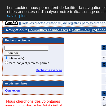
Les cookies nous permettent de faciliter la navigation et
et les annonces et d'analyser notre trafic. L'usage du s
savoir plus
Gen&O
||
Relevés d'actes d'état-civil, de registres paroissiaux 
Navigation ::
Communes et paroisses
>
Saint-Goin [Pyrénées
Recherche directe
C
C
Intéressé(e)
D
Mère, conjoint, témoins, parrain...
D
N
Recherche avancée
D
O
Accès membres
D
Connexion
R
C
Nous cherchons des volontaires
Li
pour relever des actes (état civil et