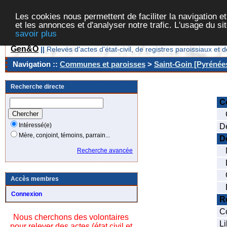
Les cookies nous permettent de faciliter la navigation et
et les annonces et d'analyser notre trafic. L'usage du s
savoir plus
Gen&O
||
Relevés d'actes d'état-civil, de registres paroissiaux 
Navigation ::
Communes et paroisses
>
Saint-Goin [Pyrénées
Recherche directe
C
C
Intéressé(e)
D
Mère, conjoint, témoins, parrain...
D
N
Recherche avancée
Da
O
Accès membres
D
Connexion
R
C
Nous cherchons des volontaires
Li
pour relever des actes (état civil et