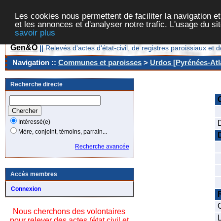
Les cookies nous permettent de faciliter la navigation et
et les annonces et d'analyser notre trafic. L'usage du s
savoir plus
Gen&O
||
Relevés d'actes d'état-civil, de registres paroissiaux 
Navigation ::
Communes et paroisses
>
Urdos [Pyrénées-Atla
Recherche directe
Intéressé(e)
Mère, conjoint, témoins, parrain...
Recherche avancée
Accès membres
Connexion
Nous cherchons des volontaires
L
pour relever des actes (état civil et