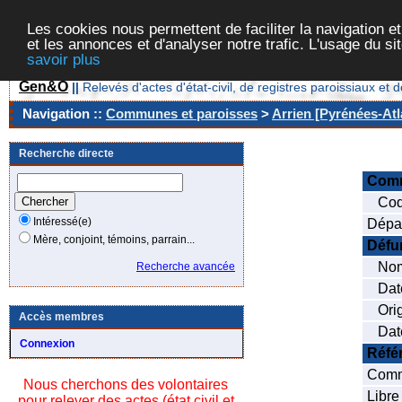
Les cookies nous permettent de faciliter la navigation et
et les annonces et d'analyser notre trafic. L'usage du s
savoir plus
Gen&O
||
Relevés d'actes d'état-civil, de registres paroissiaux 
Navigation ::
Communes et paroisses
>
Arrien [Pyrénées-Atl
Recherche directe
Com
Code
Intéressé(e)
Dépa
Mère, conjoint, témoins, parrain...
Défu
Nom
Recherche avancée
Date 
Orig
Accès membres
Date
Connexion
Réfé
Comm
Nous cherchons des volontaires
Libre
pour relever des actes (état civil et