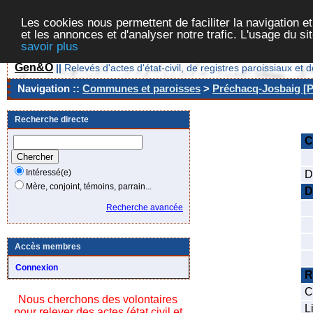
Les cookies nous permettent de faciliter la navigation et
et les annonces et d'analyser notre trafic. L'usage du s
savoir plus
Gen&O
||
Relevés d'actes d'état-civil, de registres paroissiaux 
Navigation ::
Communes et paroisses
>
Préchacq-Josbaig [P
Recherche directe
C
C
Intéressé(e)
D
Mère, conjoint, témoins, parrain...
D
N
Recherche avancée
D
O
Accès membres
D
Connexion
R
C
Nous cherchons des volontaires
L
pour relever des actes (état civil et