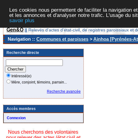
Les cookies nous permettent de faciliter la navigation et
et les annonces et d'analyser notre trafic. L'usage du s
savoir plus
Gen&O
||
Relevés d'actes d'état-civil, de registres paroissiaux 
Navigation ::
Communes et paroisses
>
Ainhoa [Pyrénées-Atl
Recherche directe
Intéressé(e)
Mère, conjoint, témoins, parrain...
Recherche avancée
Accès membres
Connexion
Nous cherchons des volontaires
pour relever des actes (état civil et