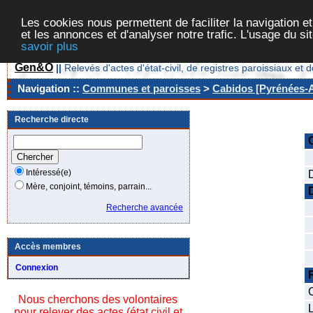
Les cookies nous permettent de faciliter la navigation et
et les annonces et d'analyser notre trafic. L'usage du s
savoir plus
Gen&O
||
Relevés d'actes d'état-civil, de registres paroissiaux 
Navigation ::
Communes et paroisses
>
Cabidos [Pyrénées-A
Recherche directe
Intéressé(e)
Mère, conjoint, témoins, parrain...
Recherche avancée
Accès membres
Connexion
Nous cherchons des volontaires
L
pour relever des actes (état civil et