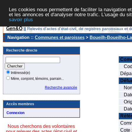
Les cookies nous permettent de faciliter la navigation et
et les annonces et d'analyser notre trafic. L'usage du s
savoir plus
Gen&O
||
Relevés d'actes d'état-civil, de registres paroissiaux 
Navigation ::
Communes et paroisses
>
Boueilh-Boueilho-La
Recherche directe
Com
Code
Intéressé(e)
Dépar
Mère, conjoint, témoins, parrain...
Défu
Nom
Recherche avancée
Date 
Orig
Accès membres
Date
Connexion
Réfé
Comme
Nous cherchons des volontaires
Cote 
pour relever des actes (état civil et