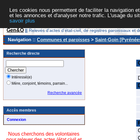
Les cookies nous permettent de faciliter la navigation et
et les annonces et d'analyser notre trafic. L'usage du s
savoir plus
Gen&O
||
Relevés d'actes d'état-civil, de registres paroissiaux 
Navigation ::
Communes et paroisses
>
Saint-Goin [Pyrénées
Recherche directe
Intéressé(e)
Mère, conjoint, témoins, parrain...
Recherche avancée
Accès membres
Connexion
Nous cherchons des volontaires
pour relever des actes (état civil et