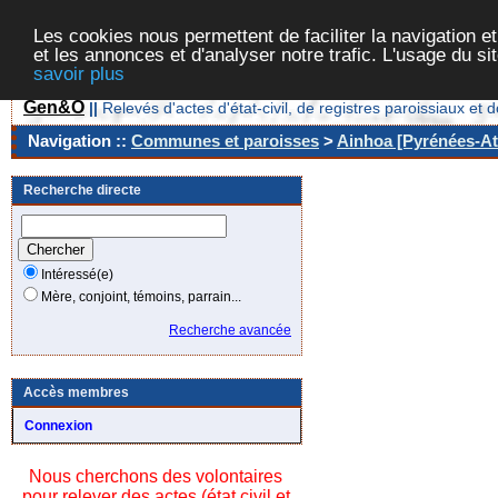
Les cookies nous permettent de faciliter la navigation et
et les annonces et d'analyser notre trafic. L'usage du s
savoir plus
Gen&O
||
Relevés d'actes d'état-civil, de registres paroissiaux 
Navigation ::
Communes et paroisses
>
Ainhoa [Pyrénées-Atl
Recherche directe
Intéressé(e)
Mère, conjoint, témoins, parrain...
Recherche avancée
Accès membres
Connexion
Nous cherchons des volontaires
pour relever des actes (état civil et