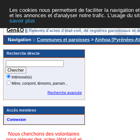
Les cookies nous permettent de faciliter la navigation et
et les annonces et d'analyser notre trafic. L'usage du s
savoir plus
Gen&O
||
Relevés d'actes d'état-civil, de registres paroissiaux 
Navigation ::
Communes et paroisses
>
Ainhoa [Pyrénées-Atl
Recherche directe
Intéressé(e)
Mère, conjoint, témoins, parrain...
Recherche avancée
Accès membres
Connexion
Nous cherchons des volontaires
pour relever des actes (état civil et