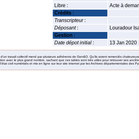
Libre :
Acte à deman
Crédits
:
Transcripteur
:
Déposant
:
Louradour Is
Gestion
:
Date dépot initial
:
13 Jan 2020
it d’un travail collectif mené par plusieurs adhérents de Gen&O. Qu’ils soient remerciés chaleureus
ion avec le plus grand nombre, sachant que ces tables sont très utiles pour retrouver ses ancêtres
’état civil numérisés et mis en ligne sur leur site internet par les Archives départementales des 