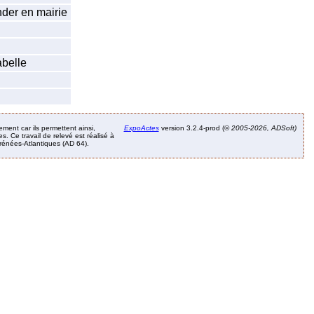
der en mairie
abelle
ement car ils permettent ainsi,
ExpoActes
version 3.2.4-prod (©
2005-2026, ADSoft)
. Ce travail de relevé est réalisé à
Pyrénées-Atlantiques (AD 64).