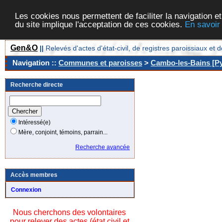
Les cookies nous permettent de faciliter la navigation et
du site implique l'acceptation de ces cookies.
En savoir
Gen&O
||
Relevés d'actes d'état-civil, de registres paroissiaux 
Navigation ::
Communes et paroisses
>
Cambo-les-Bains [Py
Recherche directe
Intéressé(e)
Mère, conjoint, témoins, parrain...
Recherche avancée
Accès membres
Connexion
Nous cherchons des volontaires
pour relever des actes (état civil et