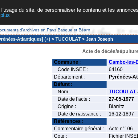
 l'usage du site, de personnaliser le contenu et les annonces
 plus
et documents d'archives en Pays Basque et Béarn
rénées-Atlantiques] (+)
>
TUCOULAT
> Jean Joseph
Acte de décès/sépultur
Commune
:
Cambo-les-
Code INSEE :
64160
Département :
Pyrénées-At
Défunt
:
Nom :
TUCOULAT
Date de l'acte :
27-05-1977
Origine :
Biarritz
Date de naissance :
16-12-1897
Références
:
Commentaire général :
Acte n°106
Cote :
Fichier INSE