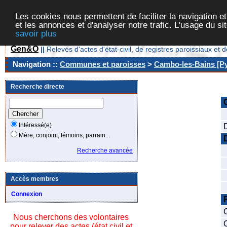
Les cookies nous permettent de faciliter la navigation et
et les annonces et d'analyser notre trafic. L'usage du s
savoir plus
Gen&O
||
Relevés d'actes d'état-civil, de registres paroissiaux 
Navigation ::
Communes et paroisses
>
Cambo-les-Bains [Py
Recherche directe
Intéressé(e)
Mère, conjoint, témoins, parrain...
Recherche avancée
Accès membres
Connexion
Nous cherchons des volontaires
pour relever des actes (état civil et