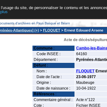
 l'usage du site, de personnaliser le contenu et les annonces
 plus
et documents d'archives en Pays Basque et Béarn
rénées-Atlantiques] (+)
>
FLOQUET
> Ernest Edouard Arsene
Acte de décès/sépultur
Commune
:
Cambo-les-Bain
Code INSEE :
64160
Département :
Pyrénées-Atlant
Défunt
:
Nom :
FLOQUET
Ernes
Date de l'acte :
23-06-1977
Origine :
Maubeuge
Date de naissance :
10-04-1922
Références
:
Commentaire général :
Acte n°122
Cote :
Fichier INSEE