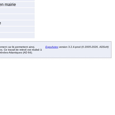
en mairie
e
ement car ils permettent ainsi,
ExpoActes
version 3.2.4-prod (©
2005-2026, ADSoft)
. Ce travail de relevé est réalisé à
Pyrénées-Atlantiques (AD 64).