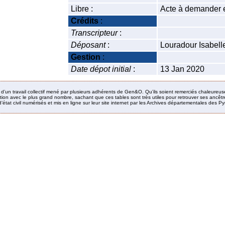
Libre :
Acte à demander 
Crédits
:
Transcripteur
:
Déposant
:
Louradour Isabell
Gestion
:
Date dépot initial
:
13 Jan 2020
it d’un travail collectif mené par plusieurs adhérents de Gen&O. Qu’ils soient remerciés chaleureus
ion avec le plus grand nombre, sachant que ces tables sont très utiles pour retrouver ses ancêtres
’état civil numérisés et mis en ligne sur leur site internet par les Archives départementales des 