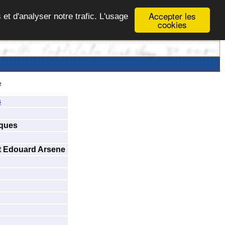
Accepter les
 et d'analyser notre trafic. L'usage
cookies
e
s
iques
t Edouard Arsene