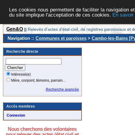
Les cookies nous permettent de faciliter la navigation et
du site implique l'acceptation de ces cookies.
En savoir
Gen&O
||
Relevés d'actes d'état-civil, de registres paroissiaux 
Navigation ::
Communes et paroisses
>
Cambo-les-Bains [Py
Recherche directe
Intéressé(e)
Mère, conjoint, témoins, parrain...
Recherche avancée
Accès membres
Connexion
Nous cherchons des volontaires
pour relever des actes (état civil et