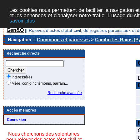
Les cookies nous permettent de faciliter la navigation et
et les annonces et d'analyser notre trafic. L'usage du s
savoir plus
Gen&O
||
Relevés d'actes d'état-civil, de registres paroissiaux 
Navigation ::
Communes et paroisses
>
Cambo-les-Bains [Py
Recherche directe
Intéressé(e)
Mère, conjoint, témoins, parrain...
Recherche avancée
Accès membres
Connexion
Nous cherchons des volontaires
pour relever des actes (état civil et