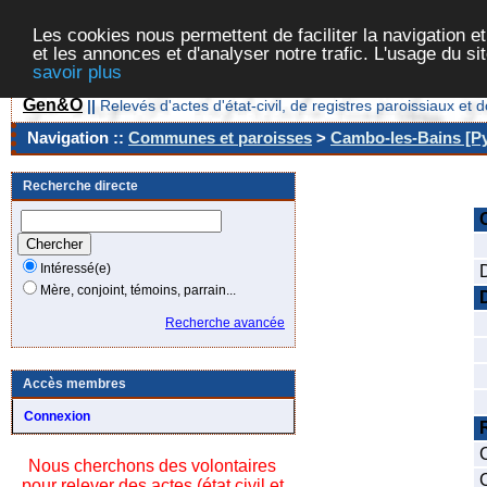
Les cookies nous permettent de faciliter la navigation et
et les annonces et d'analyser notre trafic. L'usage du s
savoir plus
Gen&O
||
Relevés d'actes d'état-civil, de registres paroissiaux 
Navigation ::
Communes et paroisses
>
Cambo-les-Bains [Py
Recherche directe
Intéressé(e)
Mère, conjoint, témoins, parrain...
Recherche avancée
Accès membres
Connexion
Nous cherchons des volontaires
pour relever des actes (état civil et