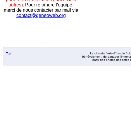
autres).
Pour rejoindre l'équipe,
merci de nous contacter par mail via
contact@geneoweb.org
Top
Le chantier "relevé" est le fru
bénévolement, de partager l’informat
partir des photos des actes d