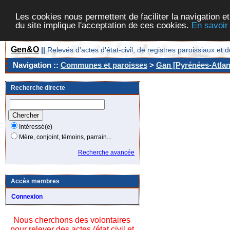
Les cookies nous permettent de faciliter la navigation et
du site implique l'acceptation de ces cookies.
En savoir
Gen&O
||
Relevés d'actes d'état-civil, de registres paroissiaux 
Navigation ::
Communes et paroisses
>
Gan [Pyrénées-Atlant
Recherche directe
Intéressé(e)
Mère, conjoint, témoins, parrain...
Recherche avancée
Accès membres
Connexion
Nous cherchons des volontaires
pour relever des actes (état civil et