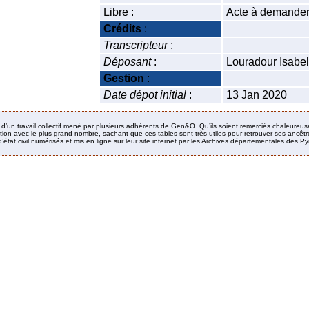
Libre :
Acte à demander
Crédits
:
Transcripteur
:
Déposant
:
Louradour Isabel
Gestion
:
Date dépot initial
:
13 Jan 2020
it d’un travail collectif mené par plusieurs adhérents de Gen&O. Qu’ils soient remerciés chaleureus
ion avec le plus grand nombre, sachant que ces tables sont très utiles pour retrouver ses ancêtres
’état civil numérisés et mis en ligne sur leur site internet par les Archives départementales des 