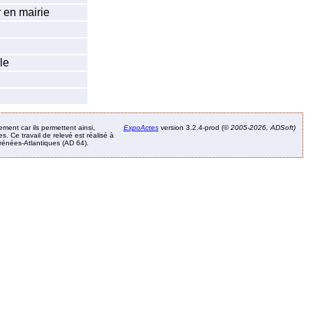
 en mairie
le
ement car ils permettent ainsi,
ExpoActes
version 3.2.4-prod (©
2005-2026, ADSoft)
. Ce travail de relevé est réalisé à
Pyrénées-Atlantiques (AD 64).