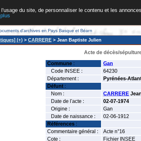
 l'usage du site, de personnaliser le contenu et les annonces
 plus
et documents d'archives en Pays Basque et Béarn
iques] (+)
>
CARRERE
> Jean Baptiste Julien
Acte de décès/sépultur
Commune
:
Gan
Code INSEE :
64230
Département :
Pyrénées-Atlan
Défunt
:
Nom :
CARRERE
Jean
Date de l'acte :
02-07-1974
Origine :
Gan
Date de naissance :
02-06-1912
Références
:
Commentaire général :
Acte n°16
Cote :
Fichier INSEE