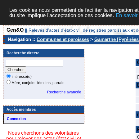
Les cookies nous permettent de faciliter la navigation et
du site implique l'acceptation de ces cookies.
En savoir
Gen&O
||
Relevés d'actes d'état-civil, de registres paroissiaux 
Navigation ::
Communes et paroisses
>
Gamarthe [Pyrénées-
Recherche directe
Intéressé(e)
Mère, conjoint, témoins, parrain...
Recherche avancée
Accès membres
Connexion
Nous cherchons des volontaires
pour relever des actes (état civil et