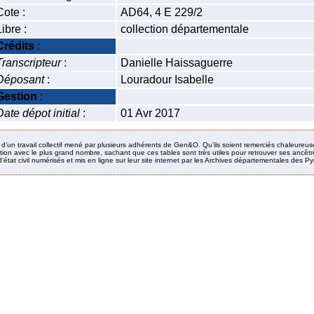
Cote :
AD64, 4 E 229/2
Libre :
collection départementale
Crédits
:
Transcripteur
:
Danielle Haissaguerre
Déposant
:
Louradour Isabelle
Gestion
:
Date dépot initial
:
01 Avr 2017
it d’un travail collectif mené par plusieurs adhérents de Gen&O. Qu’ils soient remerciés chaleureus
ion avec le plus grand nombre, sachant que ces tables sont très utiles pour retrouver ses ancêtres
’état civil numérisés et mis en ligne sur leur site internet par les Archives départementales des 