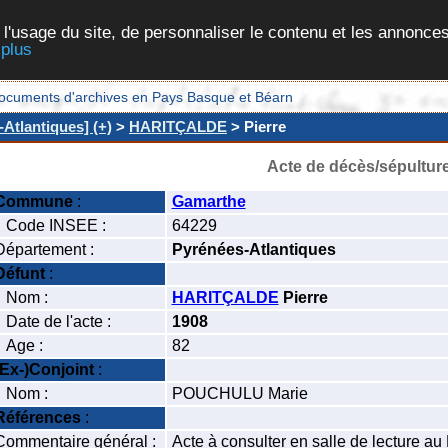
 l'usage du site, de personnaliser le contenu et les annonces
 plus
et documents d'archives en Pays Basque et Béarn
Atlantiques] (+)
>
HARITÇALDE
> Pierre
Acte de décès/sépultur
Commune
:
Gamarthe
Code INSEE :
64229
Département :
Pyrénées-Atlantiques
Défunt
:
Nom :
HARITÇALDE
Pierre
Date de l'acte :
1908
Age :
82
(Ex-)Conjoint
:
Nom :
POUCHULU Marie
Références
:
Commentaire général :
Acte à consulter en salle de lecture a