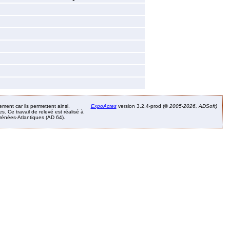
ement car ils permettent ainsi,
ExpoActes
version 3.2.4-prod (©
2005-2026, ADSoft)
. Ce travail de relevé est réalisé à
Pyrénées-Atlantiques (AD 64).