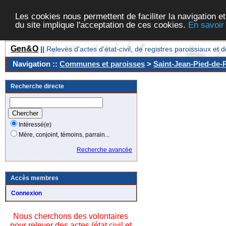
Les cookies nous permettent de faciliter la navigation et
du site implique l'acceptation de ces cookies.
En savoir
Gen&O
||
Relevés d'actes d'état-civil, de registres paroissiaux 
Navigation ::
Communes et paroisses
>
Saint-Jean-Pied-de-P
Recherche directe
Intéressé(e)
Mère, conjoint, témoins, parrain...
Recherche avancée
Accès membres
Connexion
Nous cherchons des volontaires
pour relever des actes (état civil et