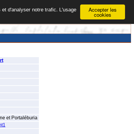
Accepter les
 et d'analyser notre trafic. L'usage
cookies
rt
e et Portaléburia
t1