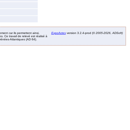
ement car ils permettent ainsi,
ExpoActes
version 3.2.4-prod (©
2005-2026, ADSoft)
. Ce travail de relevé est réalisé à
Pyrénées-Atlantiques (AD 64).