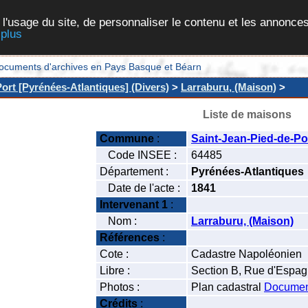
 l'usage du site, de personnaliser le contenu et les annonces
 plus
et documents d'archives en Pays Basque et Béarn
ort [Pyrénées-Atlantiques] (Divers)
>
Larraburu, (Maison)
>
Liste de maisons
Commune
:
Saint-Jean-Pied-de-Po
Code INSEE :
64485
Département :
Pyrénées-Atlantiques
Date de l'acte :
1841
Intervenant 1
:
Nom :
Larraburu, (Maison)
Références
:
Cote :
Cadastre Napoléonien
Libre :
Section B, Rue d'Espagn
Photos :
Plan cadastral
Documen
Crédits
: