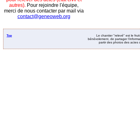
autres).
Pour rejoindre l'équipe,
merci de nous contacter par mail via
contact@geneoweb.org
Top
Le chantier "relevé" est le fru
bénévolement, de partager l’informat
partir des photos des actes d