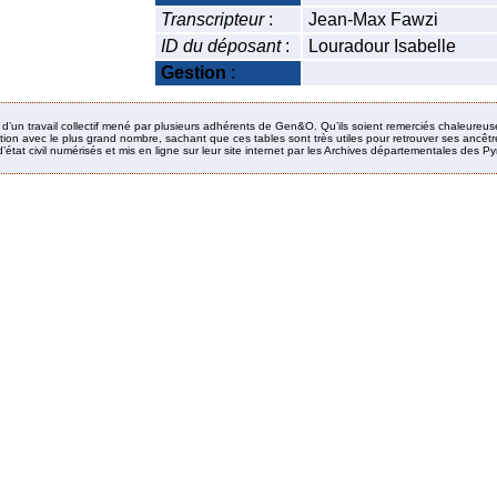
Transcripteur
:
Jean-Max Fawzi
ID du déposant
:
Louradour Isabelle
Gestion
:
it d’un travail collectif mené par plusieurs adhérents de Gen&O. Qu’ils soient remerciés chaleureus
ion avec le plus grand nombre, sachant que ces tables sont très utiles pour retrouver ses ancêtres
’état civil numérisés et mis en ligne sur leur site internet par les Archives départementales des 