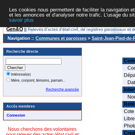
Les cookies nous permettent de faciliter la navigation et
et les annonces et d'analyser notre trafic. L'usage du s
savoir plus
Gen&O
||
Relevés d'actes d'état-civil, de registres paroissiaux 
Navigation ::
Communes et paroisses
>
Saint-Jean-Pied-de-P
Recherche directe
Com
Cod
Intéressé(e)
Dépa
Mère, conjoint, témoins, parrain...
Date
Inte
Recherche avancée
Nom
Réfé
Accès membres
Cote
Connexion
Libre
Phot
Nous cherchons des volontaires
Créd
pour relever des actes (état civil et