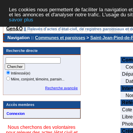
Les cookies nous permettent de faciliter la navigation et
et les annonces et d'analyser notre trafic. L'usage du s
savoir plus
Gen&O
||
Relevés d'actes d'état-civil, de registres paroissiaux 
Navigation ::
Communes et paroisses
>
Saint-Jean-Pied-de-P
Recherche directe
Com
Cod
Intéressé(e)
Dépa
Mère, conjoint, témoins, parrain...
Date
Inte
Recherche avancée
Nom
Réfé
Accès membres
Cote
Connexion
Libre
Phot
Nous cherchons des volontaires
Créd
pour relever des actes (état civil et