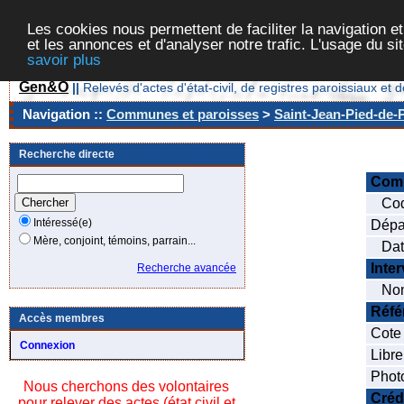
Les cookies nous permettent de faciliter la navigation et
et les annonces et d'analyser notre trafic. L'usage du s
savoir plus
Gen&O
||
Relevés d'actes d'état-civil, de registres paroissiaux 
Navigation ::
Communes et paroisses
>
Saint-Jean-Pied-de-P
Recherche directe
Com
Cod
Intéressé(e)
Dépa
Mère, conjoint, témoins, parrain...
Date
Inte
Recherche avancée
Nom
Réfé
Accès membres
Cote
Connexion
Libre
Phot
Nous cherchons des volontaires
Créd
pour relever des actes (état civil et