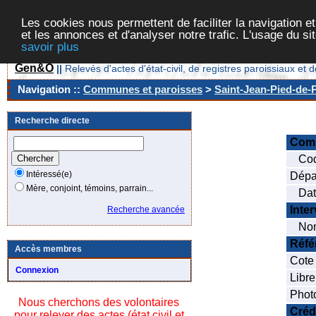
Les cookies nous permettent de faciliter la navigation et
et les annonces et d'analyser notre trafic. L'usage du s
savoir plus
Gen&O
||
Relevés d'actes d'état-civil, de registres paroissiaux 
Navigation ::
Communes et paroisses
>
Saint-Jean-Pied-de-P
Recherche directe
Com
Cod
Intéressé(e)
Dépa
Mère, conjoint, témoins, parrain...
Date
Inte
Recherche avancée
Nom
Réfé
Accès membres
Cote
Connexion
Libre
Phot
Nous cherchons des volontaires
Créd
pour relever des actes (état civil et