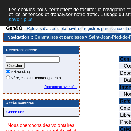
Les cookies nous permettent de faciliter la navigation et
et les annonces et d'analyser notre trafic. L'usage du s
savoir plus
Gen&O
||
Relevés d'actes d'état-civil, de registres paroissiaux 
Navigation ::
Communes et paroisses
>
Saint-Jean-Pied-de-P
Recherche directe
Com
Cod
Intéressé(e)
Dépa
Mère, conjoint, témoins, parrain...
Date
Inte
Recherche avancée
Nom
Réfé
Accès membres
Cote
Connexion
Libre
Phot
Nous cherchons des volontaires
Créd
pour relever des actes (état civil et