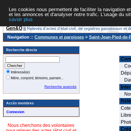
Les cookies nous permettent de faciliter la navigation et
et les annonces et d'analyser notre trafic. L'usage du s
savoir plus
Gen&O
||
Relevés d'actes d'état-civil, de registres paroissiaux 
Navigation ::
Communes et paroisses
>
Saint-Jean-Pied-de-P
Recherche directe
Com
Cod
Intéressé(e)
Dépa
Mère, conjoint, témoins, parrain...
Date
Inte
Recherche avancée
Nom
Réfé
Accès membres
Cote
Connexion
Libre
Phot
Nous cherchons des volontaires
Créd
pour relever des actes (état civil et