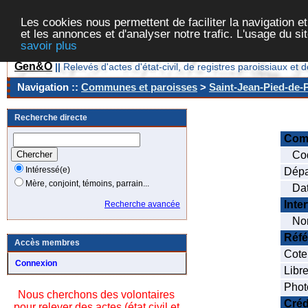
Les cookies nous permettent de faciliter la navigation et
et les annonces et d'analyser notre trafic. L'usage du s
savoir plus
Gen&O
||
Relevés d'actes d'état-civil, de registres paroissiaux 
Navigation ::
Communes et paroisses
>
Saint-Jean-Pied-de-P
Recherche directe
Com
Cod
Intéressé(e)
Dépa
Mère, conjoint, témoins, parrain...
Date
Inte
Recherche avancée
Nom
Réfé
Accès membres
Cote
Connexion
Libre
Phot
Nous cherchons des volontaires
Créd
pour relever des actes (état civil et