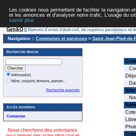
Les cookies nous permettent de faciliter la navigation et
et les annonces et d'analyser notre trafic. L'usage du s
savoir plus
Gen&O
||
Relevés d'actes d'état-civil, de registres paroissiaux 
Navigation ::
Communes et paroisses
>
Saint-Jean-Pied-de-P
Recherche directe
Com
Cod
Intéressé(e)
Dépa
Mère, conjoint, témoins, parrain...
Date
Inte
Recherche avancée
Nom
Réfé
Accès membres
Cote
Connexion
Libre
Phot
Nous cherchons des volontaires
Créd
pour relever des actes (état civil et