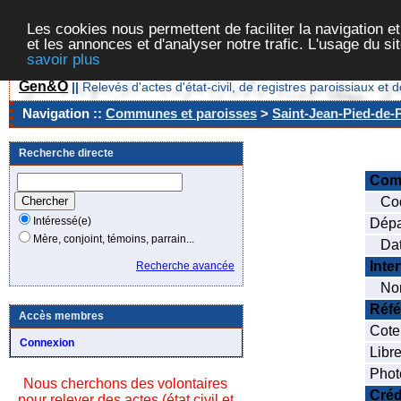
Les cookies nous permettent de faciliter la navigation et
et les annonces et d'analyser notre trafic. L'usage du s
savoir plus
Gen&O
||
Relevés d'actes d'état-civil, de registres paroissiaux 
Navigation ::
Communes et paroisses
>
Saint-Jean-Pied-de-P
Recherche directe
Com
Cod
Intéressé(e)
Dépa
Mère, conjoint, témoins, parrain...
Date
Inte
Recherche avancée
Nom
Réfé
Accès membres
Cote
Connexion
Libre
Phot
Nous cherchons des volontaires
Créd
pour relever des actes (état civil et