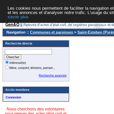
Les cookies nous permettent de faciliter la navigation et
et les annonces et d'analyser notre trafic. L'usage du s
savoir plus
Gen&O
||
Relevés d'actes d'état-civil, de registres paroissiaux 
Navigation ::
Communes et paroisses
>
Saint-Esteben [Pyrén
Recherche directe
Intéressé(e)
Mère, conjoint, témoins, parrain...
Recherche avancée
Accès membres
Connexion
Nous cherchons des volontaires
pour relever des actes (état civil et