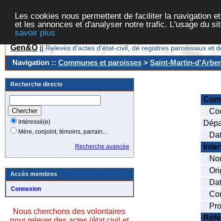
Les cookies nous permettent de faciliter la navigation et
et les annonces et d'analyser notre trafic. L'usage du s
savoir plus
Gen&O
||
Relevés d'actes d'état-civil, de registres paroissiaux 
Navigation ::
Communes et paroisses
>
Saint-Martin-d'Arber
Recherche directe
Com
Cod
Intéressé(e)
Dépa
Mère, conjoint, témoins, parrain...
Date
Inte
Recherche avancée
Nom
Orig
Accès membres
Date
Connexion
Com
Prof
Nous cherchons des volontaires
Réfé
pour relever des actes (état civil et