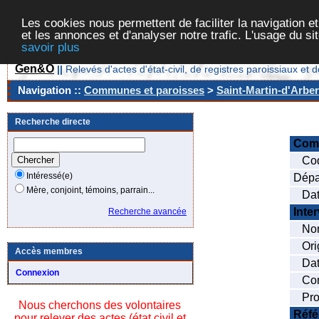
Les cookies nous permettent de faciliter la navigation et
et les annonces et d'analyser notre trafic. L'usage du s
savoir plus
Gen&O
||
Relevés d'actes d'état-civil, de registres paroissiaux 
Navigation ::
Communes et paroisses
>
Saint-Martin-d'Arber
Recherche directe
Com
Cod
Intéressé(e)
Dépa
Mère, conjoint, témoins, parrain...
Date
Inte
Recherche avancée
Nom
Orig
Accès membres
Date
Connexion
Com
Prof
Nous cherchons des volontaires
Réfé
pour relever des actes (état civil et