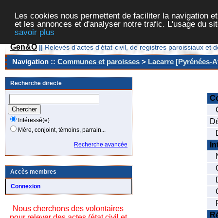
Les cookies nous permettent de faciliter la navigation et
et les annonces et d'analyser notre trafic. L'usage du s
savoir plus
Gen&O
||
Relevés d'actes d'état-civil, de registres paroissiaux 
Navigation ::
Communes et paroisses
>
Lacarre [Pyrénées-At
Recherche directe
C
C
Intéressé(e)
Dé
Mère, conjoint, témoins, parrain...
Da
In
Recherche avancée
N
Or
Accès membres
Da
Connexion
C
Pr
Nous cherchons des volontaires
Ré
pour relever des actes (état civil et